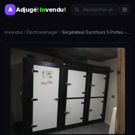
Adjugé
!
In
vendu
!
A
Invendus
Électroménager
Surgélateur Eurofours 5 Portes - Électroménager Professionnel