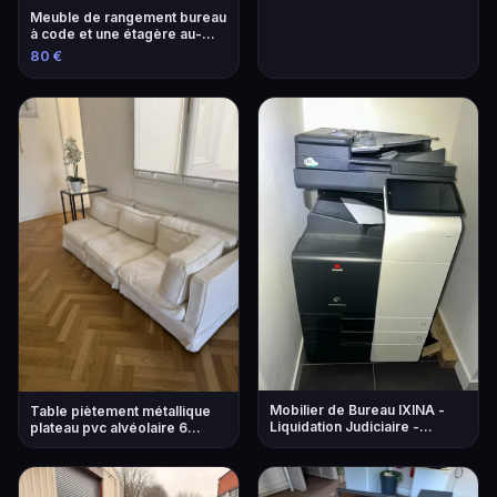
Meuble de rangement bureau
à code et une étagère au-
dessus. FRAIS 14,28 %
80 €
VENDU SUR DESIGNATION A
L'HOTEL DES VENTES,...
Mobilier de Bureau IXINA -
Table piètement métallique
Liquidation Judiciaire -
plateau pvc alvéolaire 6
Ensemble Complet
Chaises style scandinave 11
Sièges divers modèles
Canapé tissu gr...