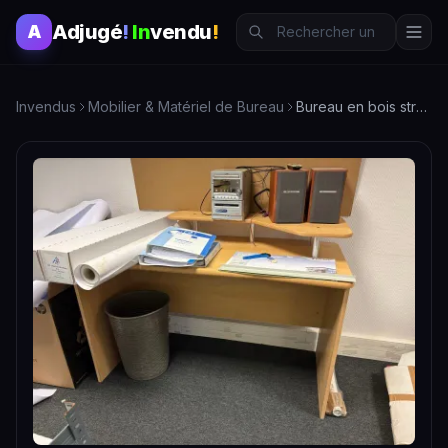
Adjugé
!
In
vendu
!
A
Invendus
Mobilier & Matériel de Bureau
Bureau en bois stratifié clair à un gradin - Mobilier de bureau moderne