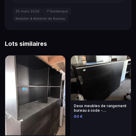
25 mars 2026
📍 Dunkerque
Mobilier & Matériel de Bureau
Lots similaires
Deux meubles de rangement
bureau à code -
L.160/P.45/H.122,5 pour le
60 €
noir et H. 120,5 pour le blanc.
FRAIS 14,28 % VE...