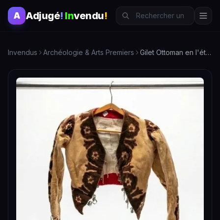
Adjugé
!
In
vendu
!
A
Invendus
Archéologie & Arts Premiers
Gilet Ottoman en l'état - Élégance et Histoire