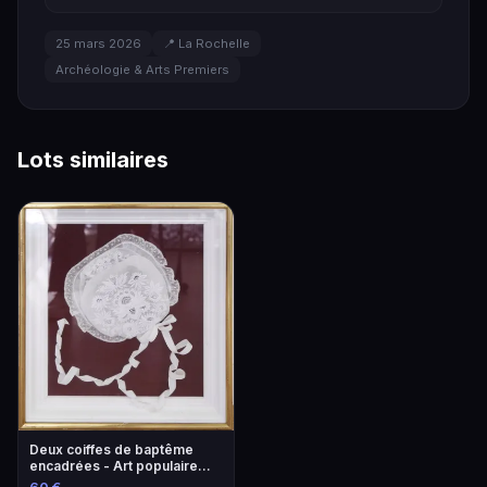
25 mars 2026
📍 La Rochelle
Archéologie & Arts Premiers
Lots similaires
Deux coiffes de baptême
encadrées - Art populaire
français