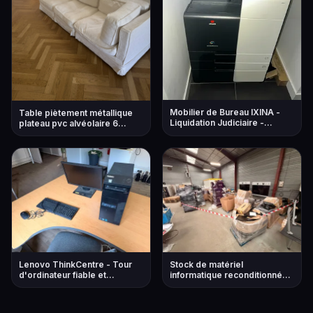
Mobilier de Bureau IXINA -
Table piètement métallique
Liquidation Judiciaire -
plateau pvc alvéolaire 6
Ensemble Complet
Chaises style scandinave 11
Sièges divers modèles
Canapé tissu gr...
Lenovo ThinkCentre - Tour
Stock de matériel
d'ordinateur fiable et
informatique reconditionné
performant
d'occasion