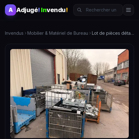
Adjugé
!
In
vendu
!
A
Invendus
Mobilier & Matériel de Bureau
Lot de pièces détachées informatiques - Matériel de bureau varié