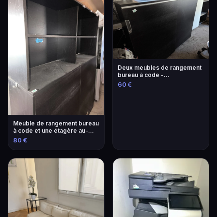
Deux meubles de rangement
bureau à code -
L.160/P.45/H.122,5 pour le
60 €
noir et H. 120,5 pour le blanc.
FRAIS 14,28 % VE...
Meuble de rangement bureau
à code et une étagère au-
dessus. FRAIS 14,28 %
80 €
VENDU SUR DESIGNATION A
L'HOTEL DES VENTES,...