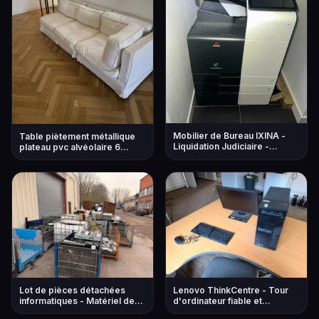
Mobilier de Bureau IXINA -
Table piètement métallique
Liquidation Judiciaire -
plateau pvc alvéolaire 6
Ensemble Complet
Chaises style scandinave 11
Sièges divers modèles
Canapé tissu gr...
Lot de pièces détachées
Lenovo ThinkCentre - Tour
informatiques - Matériel de
d'ordinateur fiable et
bureau varié
performant