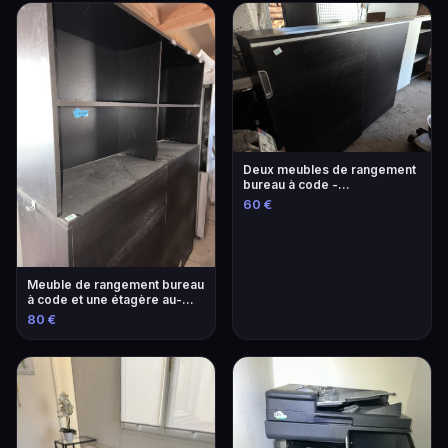
Deux meubles de rangement
bureau à code -
L.160/P.45/H.122,5 pour le
60 €
noir et H. 120,5 pour le blanc.
FRAIS 14,28 % VE...
Meuble de rangement bureau
à code et une étagère au-
dessus. FRAIS 14,28 %
80 €
VENDU SUR DESIGNATION A
L'HOTEL DES VENTES,...