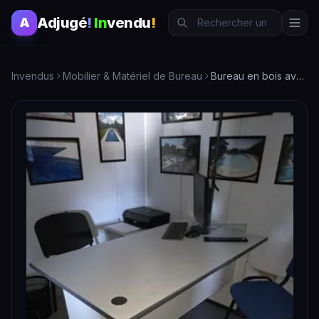
Adjugé
!
In
vendu
!
A
Invendus
Mobilier & Matériel de Bureau
Bureau en bois avec 3 chaises - Mobilier de bureau élégant