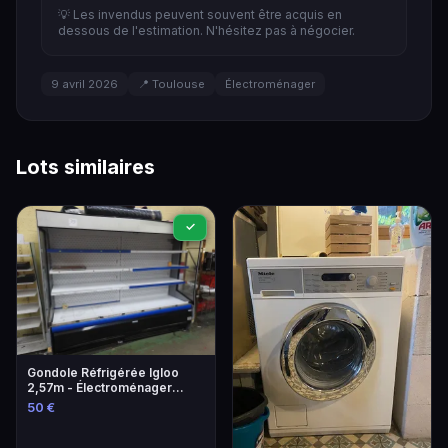
💡 Les invendus peuvent souvent être acquis en
dessous de l'estimation. N'hésitez pas à négocier.
9 avril 2026
📍 Toulouse
Électroménager
Lots similaires
✓
Gondole Réfrigérée Igloo
2,57m - Électroménager
Professionnel
50 €