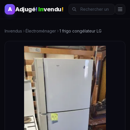
Adjugé
!
In
vendu
!
A
Invendus
Électroménager
1 frigo congélateur LG